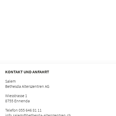
KONTAKT UND ANFAHRT
Salem
Bethesda Alterszentren AG
Wiesstrasse 1
8755 Ennenda
Telefon 055 646 81 11
info.
salem@bethesda-alterszentren.
ch