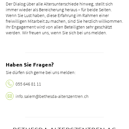
Der Dialog über alle Altersunterschiede hinweg, stellt sich
Tätigkeitsfelder
immer wieder als Bereicherung heraus – für beide Seiten.
Portrait
Wenn Sie Lust haben, diese Erfahrung im Rahmen einer
freiwilligen Mitarbeit zu machen, sind Sie herzlich willkommen.
bei uns arbeiten
Ihr Engagement wird von allen Beteiligten sehr geschätzt
werden. Wir freuen uns, wenn Sie sich bei uns melden.
Haben Sie Fragen?
Sie dürfen sich gerne bei uns melden:
055 646 81 11
info.
salem@bethesda-alterszentren.
ch