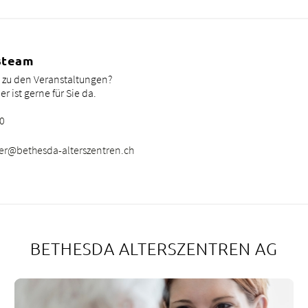
steam
 zu den Veranstaltungen?
r ist gerne für Sie da.
50
er@bethesda-alterszentren.
ch
BETHESDA ALTERSZENTREN AG