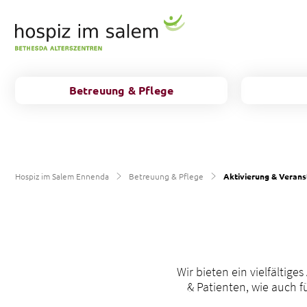
Betreuung & Pflege
Informationen von A bis Z
Zimmer
Kontakt & Beratung
Aktivierung & Veranstaltungen
Offene Stellen
Hospiz im Salem Ennenda
Betreuung & Pflege
Aktivierung & Veran
Seelsorge
Freiwillige Mitarbeit
Medizin & Therapie
Wir bieten ein vielfältig
& Patienten, wie auch 