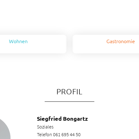
Wohnen
Gastronomie
Kontakt & Beratung
Anmeldung
Freie Zimmer
PROFIL
Siegfried Bongartz
Soziales
Telefon 061 695 44 50