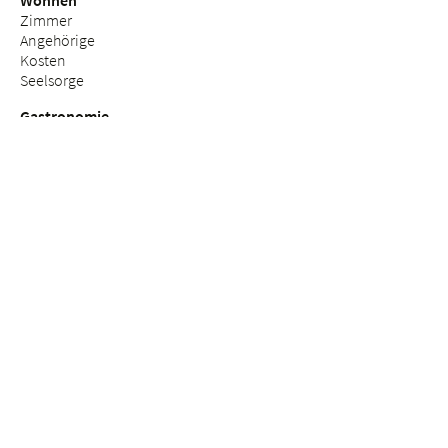
Wohnen
Zimmer
Angehörige
Kosten
Seelsorge
Gastronomie
Portrait Residenz Küsnacht
Kontakt & Beratung
Offene Stellen
Lehrstellen & Ausbildungsplätze
Freiwillige Mitarbeit
BETHESDA ALTERSZENTREN AG
Die Bethesda Alterszentren AG ist eine Tochtergesellschaft der
Stiftung Diakonat Bethesda.
Rechtliche Hinweise
Datenschutz