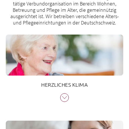
tätige Verbundorganisation im Bereich Wohnen,
Betreuung und Pflege im Alter, die gemeinnützig
ausgerichtet ist. Wir betreiben verschiedene Alters-
und Pflegeeinrichtungen in der Deutschschweiz.
HERZLICHES KLIMA
In den gut verankerten Betriebn der Bethesda
Alterszentren AG ermöglicht ein herzliches Klima allen
Menschen, ein Gefühl des «Zu-Hause-Seins» im Alter zu
entwickeln. Dazu werden Angebote auf der ganzen
Versorgungskette gemacht: ambulante