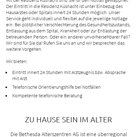
Mit der Residenz Küsnacht sind Sie für den Notfall gewappnet.
Tätigkeitsfelder
Der Eintritt in die Residenz Küsnacht ist unter Einbezug des
Hausarztes oder Spitals innert 24 Stunden möglich. Unser
Portrait
Service geht individuell und flexibel auf die jeweilige Notlage
bei uns arbeiten
ein: Bei plötzlicher Verschlechterung des Gesundheitszustands,
Entlassung aus dem Spital, Krankheit oder zur Entlastung der
betreuenden Person. Oder ein anderer unvorhersehbarer Fall?
Wir sind für Sie da! Rufen Sie uns an und wir besprechen das
weitere Vorgehen.
Wir bieten:
Eintritt innert 24 Stunden mit Arztzeugnis bzw. Absprache
mit Arzt
Telefonische Orientierungshilfe bei Notfällen
Kompetente telefonische Beratung
ZU HAUSE SEIN IM ALTER
Die Bethesda Alterszentren AG ist eine überregional