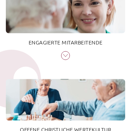
Dienstleistungen, Tages- und Nachtstrukturen sowie
stationäre Einrichtungen.
ENGAGIERTE MITARBEITENDE
Kompetente und engagierte Mitarbeitende, die alle
Bewohnerinnen und Bewohner professionell
unterstützen – das ist den Häusern der Bethesda
Alterszentren AG gemeinsam. Die individuellen
Bedürfnisse und Gewohnheiten der Bewohnenden
stehen für uns jederzeit im Mittelpunkt – sollen sich doch
alle rundum zuhause fühlen.
OFFENE CHRISTLICHE WERTEKULTUR