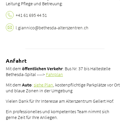
Leitung Pflege und Betreuung:
Tätigkeitsfelder
Portrait
+41 61 695 44 51
bei uns arbeiten
l.
giannico@bethesda-alterszentren.
ch
Anfahrt
Mit dem
öffentlichen Verkehr
: Bus Nr. 37 bis Haltestelle
Bethesda-Spital ---->
Fahrplan
Mit dem
Auto
:
siehe Plan
, kostenpflichtige Parkplätze vor Ort
und blaue Zonen in der Umgebung
Vielen Dank für Ihr Interesse am Alterszentrum Gellert Hof.
Ein professionelles und kompetentes Team nimmt sich
gerne Zeit für Ihre Anliegen.