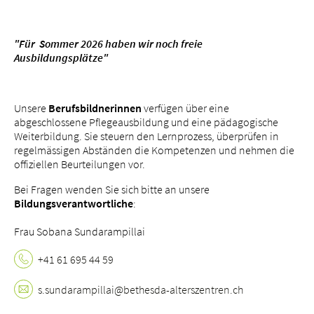
Tätigkeitsfelder
Portrait
"Für Sommer 2026 haben wir noch freie
bei uns arbeiten
Ausbildungsplätze"
Unsere
Berufsbildnerinnen
verfügen über eine
abgeschlossene Pflegeausbildung und eine pädagogische
Weiterbildung. Sie steuern den Lernprozess, überprüfen in
regelmässigen Abständen die Kompetenzen und nehmen die
offiziellen Beurteilungen vor.
Bei Fragen wenden Sie sich bitte an unsere
B
ildungsverantwortliche
:
Frau Sobana Sundarampillai
+41 61 695 44 59
s.
sundarampillai@bethesda-alterszentren.
ch