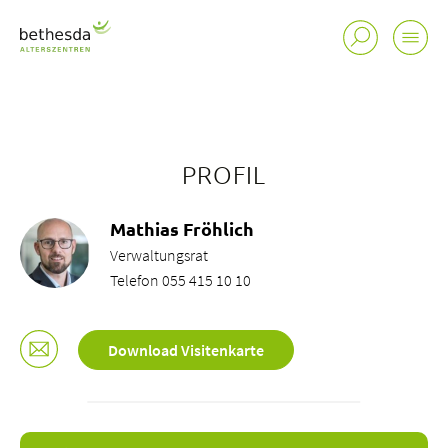
PROFIL
Standorte
Mathias Fröhlich
Tätigkeitsfelder
Verwaltungsrat
Portrait
Telefon 055 415 10 10
Fachmagazin de facto
bei uns arbeiten
Download Visitenkarte