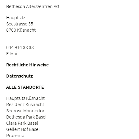
Passive Überwachung (Aufzeichnung der Aufnahmen
Bethesda Alterszentren AG
und nachträgliche Auswertung) ohne Tonaufnahme.
Hauptsitz
Seestrasse 35
8700 Küsnacht
044 914 38 38
E-Mail
Rechtliche Hinweise
Datenschutz
ALLE STANDORTE
Hauptsitz Küsnacht
Residenz Küsnacht
Seerose Männedorf
Bethesda Park Basel
Clara Park Basel
Gellert Hof Basel
Prosenio