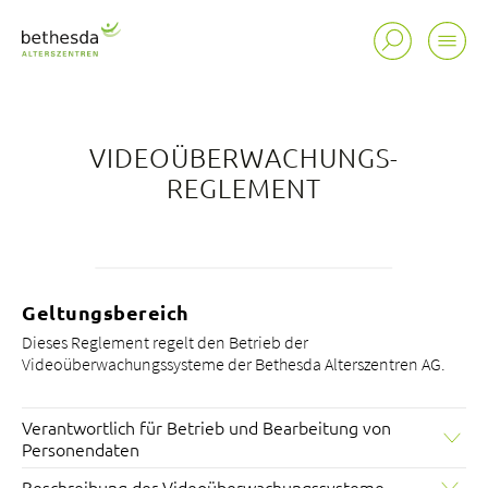
VIDEOÜBERWACHUNGS-
REGLEMENT
Standorte
Tätigkeitsfelder
Portrait
Geltungsbereich
Fachmagazin de facto
Dieses Reglement regelt den Betrieb der
bei uns arbeiten
Videoüberwachungssysteme der Bethesda Alterszentren AG.
Verantwortlich für Betrieb und Bearbeitung von
Personendaten
Die Bethesda Alterszentren AG ist verantwortlich für den
Beschreibung der Videoüberwachungssysteme