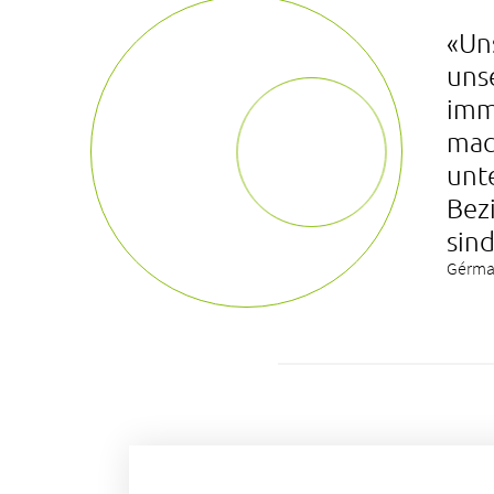
«Uns
uns
imm
mac
unte
Bez
sind
Gérmai