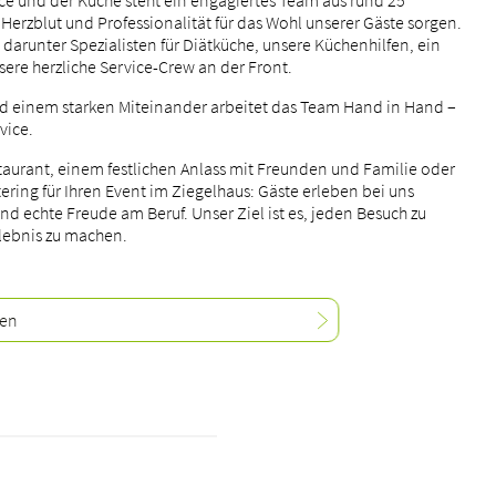
e und der Küche steht ein engagiertes Team aus rund 25
 Herzblut und Professionalität für das Wohl unserer Gäste sorgen.
darunter Spezialisten für Diätküche, unsere Küchenhilfen, ein
re herzliche Service-Crew an der Front.
nd einem starken Miteinander arbeitet das Team Hand in Hand –
vice.
aurant, einem festlichen Anlass mit Freunden und Familie oder
ing für Ihren Event im Ziegelhaus: Gäste erleben bei uns
und echte Freude am Beruf. Unser Ziel ist es, jeden Besuch zu
lebnis zu machen.
len