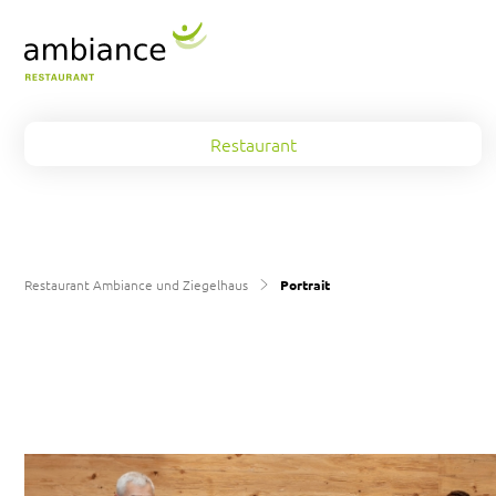
Restaurant
Speisekarten
Mondsaal
Mahlzeitendienst
Sitzungszimmer
Restaurant Ambiance und Ziegelhaus
Portrait
Gutscheine
Catering