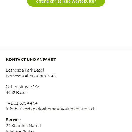
offene christliche Wertekultur
KONTAKT UND ANFAHRT
Bethesda Park Basel
Bethesda Alterszentren AG
Gellertstrasse 148
4052 Basel
+41 61 695 44 54
info.
bethesdapark@bethesda-alterszentren.
ch
Service
24 Stunden Notruf
Inhouse-Spitex