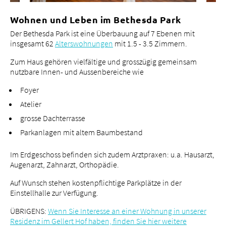
Tätigkeitsfelder
Wohnen und Leben im Bethesda Park
Portrait
Der Bethesda Park ist eine Überbauung auf 7 Ebenen mit
Bei uns arbeiten
insgesamt 62
Alterswohnungen
mit 1.5 - 3.5 Zimmern.
Zum Haus gehören vielfältige und grosszügig gemeinsam
nutzbare Innen- und Aussenbereiche wie
Foyer
Atelier
grosse Dachterrasse
Parkanlagen mit altem Baumbestand
Im Erdgeschoss befinden sich zudem Arztpraxen: u.a. Hausarzt,
Augenarzt, Zahnarzt, Orthopädie.
Auf Wunsch stehen kostenpflichtige Parkplätze in der
Einstellhalle zur Verfügung.
ÜBRIGENS:
Wenn Sie Interesse an einer Wohnung in unserer
Residenz im Gellert Hof haben, finden Sie hier weitere