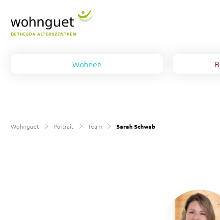
Wohnen
B
Alterswohnung
Pflege
Team
Pflegezimmer
Spitin
Arbeiten
Wohnguet
Portrait
Team
Sarah Schwab
Wohngruppe-Demenz
Aktivitäten
Ausbildung
Kontakt