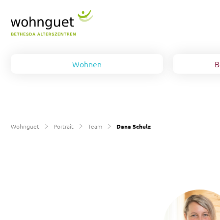
Wohnen
B
Alterswohnung
Pflege
Team
Pflegezimmer
Spitin
Arbeiten
Wohnguet
Portrait
Team
Dana Schulz
Wohngruppe-Demenz
Aktivitäten
Ausbildung
Kontakt