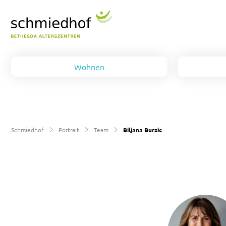
Wohnen
Alterswohnung
Team
Pflegezimmer
Arbeiten
Schmiedhof
Portrait
Team
Biljana Burzic
Wohngruppe-Demenz
Ausbildung
Kontakt