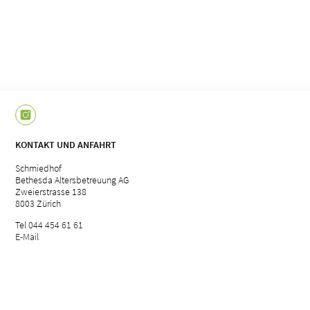
KONTAKT UND ANFAHRT
Schmiedhof
Bethesda Altersbetreuung AG
Zweierstrasse 138
8003 Zürich
Tel
044 454 61 61
E-Mail